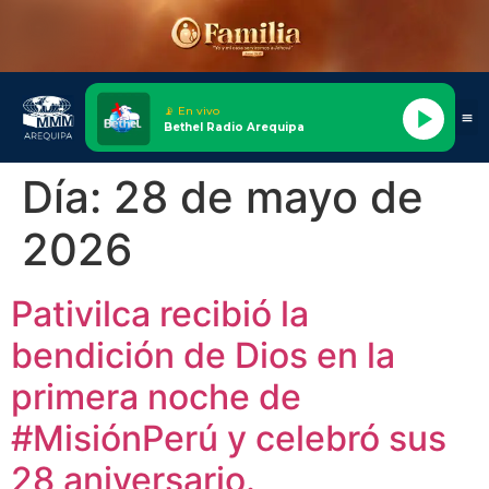
📡 En vivo
Bethel Radio Arequipa
Día:
28 de mayo de
2026
Pativilca recibió la
bendición de Dios en la
primera noche de
#MisiónPerú y celebró sus
28 aniversario.