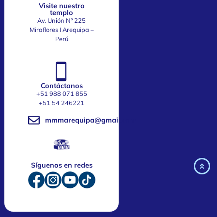
Visite nuestro
templo
Av. Unión Nº 225
Miraflores I Arequipa –
Perú
Contáctanos
+51 988 071 855
‎+51 54 246221
mmmarequipa@gmail.com
Síguenos en redes