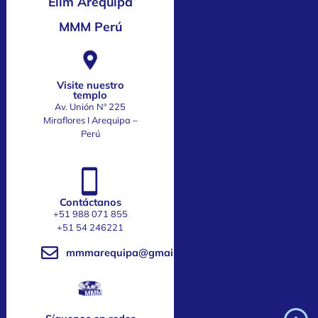
Elim Arequipa
MMM Perú
Visite nuestro
templo
Av. Unión Nº 225
Miraflores I Arequipa –
Perú
Contáctanos
+51 988 071 855
‎+51 54 246221
mmmarequipa@gmail.com