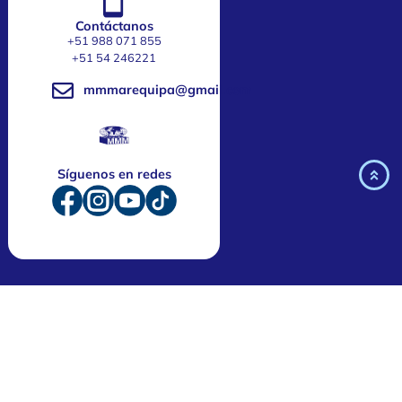
Contáctanos
+51 988 071 855
‎+51 54 246221
mmmarequipa@gmail.com
Síguenos en redes