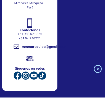
Miraflores I Arequipa –
Perú
Contáctanos
+51 988 071 855
‎+51 54 246221
mmmarequipa@gmail.com
Síguenos en redes