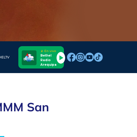
📡 En vivo
Bethel
HELTV
Radio
Arequipa
n MMM San